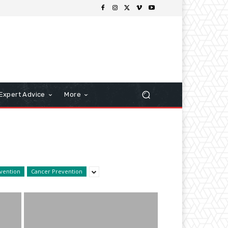
Expert Advice
More
vention
Cancer Prevention