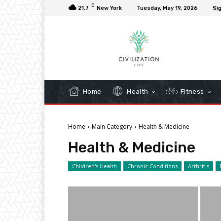
C
21.7
New York
Tuesday, May 19, 2026
Sig
Home
Health
Fitness
Home
Main Category
Health & Medicine
Health & Medicine
Children's Health
Chronic Conditions
Arthritis