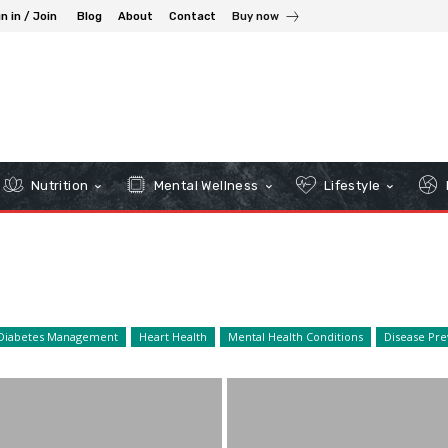
n in / Join
Blog
About
Contact
Buy now
Nutrition
Mental Wellness
Lifestyle
Diabetes Management
Heart Health
Mental Health Conditions
Disease Pre