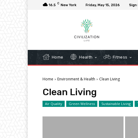
C
16.5
New York
Friday, May 15, 2026
Sign 
Home
Health
Fitness
Home
Environment & Health
Clean Living
Clean Living
Air Quality
Green Wellness
Sustainable Living