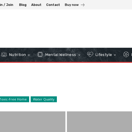
in / Join
Blog
About
Contact
Buy now
Nutrition
Mental Wellness
Lifestyle
Toxic-Free Home
Water Quality