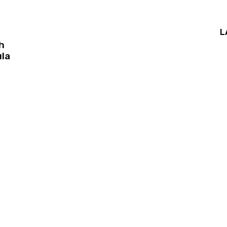
L
h
la