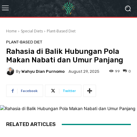
Home
Special Diets
Plant-Based Diet
PLANT-BASED DIET
Rahasia di Balik Hubungan Pola
Makan Nabati dan Umur Panjang
By
Wahyu Dian Purnomo
99
0
August 29, 2025
Facebook
Twitter
RELATED ARTICLES