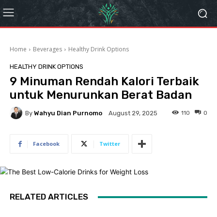
Home
Beverages
Healthy Drink Options
HEALTHY DRINK OPTIONS
9 Minuman Rendah Kalori Terbaik
untuk Menurunkan Berat Badan
By
Wahyu Dian Purnomo
110
0
August 29, 2025
Facebook
Twitter
RELATED ARTICLES