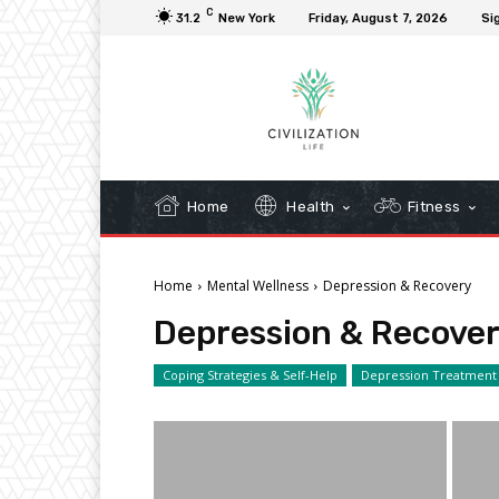
C
31.2
New York
Friday, August 7, 2026
Sig
Home
Health
Fitness
Home
Mental Wellness
Depression & Recovery
Depression & Recove
Coping Strategies & Self-Help
Depression Treatmen