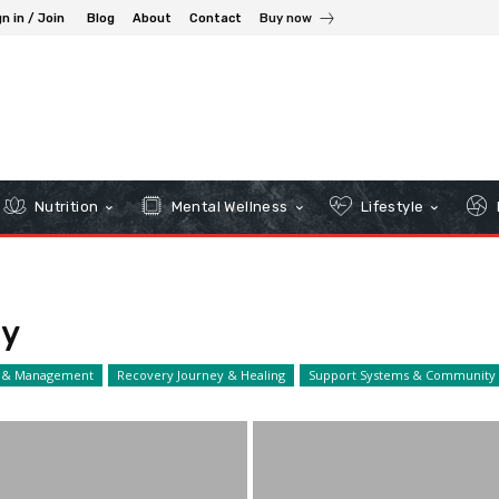
n in / Join
Blog
About
Contact
Buy now
Nutrition
Mental Wellness
Lifestyle
ry
t & Management
Recovery Journey & Healing
Support Systems & Community