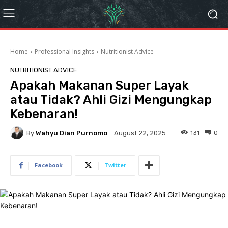
Home
Professional Insights
Nutritionist Advice
NUTRITIONIST ADVICE
Apakah Makanan Super Layak
atau Tidak? Ahli Gizi Mengungkap
Kebenaran!
By
Wahyu Dian Purnomo
131
0
August 22, 2025
Facebook
Twitter