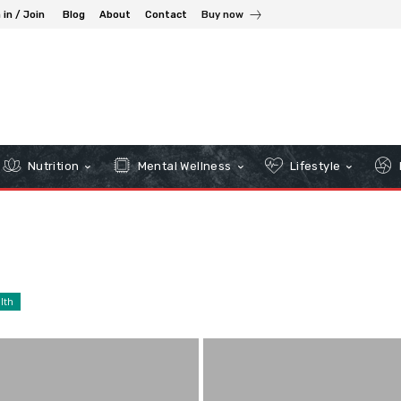
 in / Join
Blog
About
Contact
Buy now
Nutrition
Mental Wellness
Lifestyle
lth