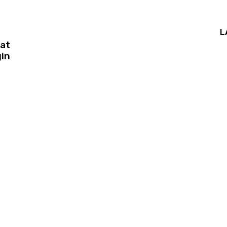
L
at
gin