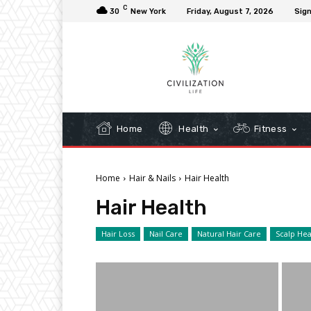
C
30
New York
Friday, August 7, 2026
Sign
Home
Health
Fitness
Home
Hair & Nails
Hair Health
Hair Health
Hair Loss
Nail Care
Natural Hair Care
Scalp Hea