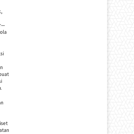
k,
ar—
ola
si
t
an
buat
si
.
an
t
iset
atan