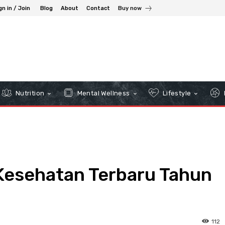
gn in / Join
Blog
About
Contact
Buy now
Nutrition
Mental Wellness
Lifestyle
 Kesehatan Terbaru Tahun
112