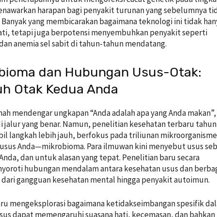
enawarkan harapan bagi penyakit turunan yang sebelumnya ti
. Banyak yang membicarakan bagaimana teknologi ini tidak han
ti, tetapi juga berpotensi menyembuhkan penyakit seperti
k dan anemia sel sabit di tahun-tahun mendatang.
obioma dan Hubungan Usus-Otak:
h Otak Kedua Anda
rnah mendengar ungkapan “Anda adalah apa yang Anda makan”,
i jalur yang benar. Namun, penelitian kesehatan terbaru tahun
l langkah lebih jauh, berfokus pada triliunan mikroorganism
 usus Anda—mikrobioma. Para ilmuwan kini menyebut usus seb
Anda, dan untuk alasan yang tepat. Penelitian baru secara
nyoroti hubungan mendalam antara kesehatan usus dan berba
i dari gangguan kesehatan mental hingga penyakit autoimun.
ru mengeksplorasi bagaimana ketidakseimbangan spesifik da
sus dapat memengaruhi suasana hati, kecemasan, dan bahkan