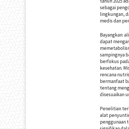
tahun 2025 ad
sebagai pengo
lingkungan, 
medis dan pe
Bayangkan: al
dapat mengan
memetabolism
sampingnya ba
berfokus pada 
kesehatan. M
rencana nutri
bermanfaat ba
tentang mengo
disesuaikan 
Penelitian te
alat penyunti
penggunaan te
signifikan da