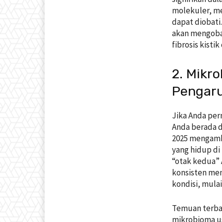
molekuler, m
dapat diobati
akan mengoba
fibrosis kisti
2. Mikr
Pengaru
Jika Anda pe
Anda berada d
2025 mengambi
yang hidup di
“otak kedua” 
konsisten me
kondisi, mula
Temuan terba
mikrobioma u