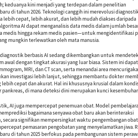
iah; keduanya kini menjadi yang terdepan dalam penelitian
baru di tahun 2026. Teknologi canggih ini merevolusi diagnosti
 lebih cepat, lebih akurat, dan lebih mudah diakses daripada
lgoritma AI dapat menganalisis data medis dalam jumlah bes
tra medis hingga rekam medis pasien—untuk mengidentifikasi p
ang mungkin terlewatkan oleh mata manusia.
t diagnostik berbasis AI sedang dikembangkan untuk mendetek
m awal dengan tingkat akurasi yang luar biasa. Sistem ini dapa
mogram, MRI, dan CT scan, serta menandai area mencurigak
kan investigasi lebih lanjut, sehingga membantu dokter mem
 lebih cepat dan akurat. Hal ini khususnya krusial dalam kondi
r pankreas, di mana deteksi dini merupakan kunci kesembuhan
ostik, AI juga mempercepat penemuan obat. Model pembelajar
memprediksi bagaimana senyawa obat baru akan berinteraksi
, secara signifikan mempersingkat waktu pengembangan oba
percepat pemasaran pengobatan yang menyelamatkan jiwa. R
rbaru di tahun 2025 berfokus pada pembangunan sistem peraw