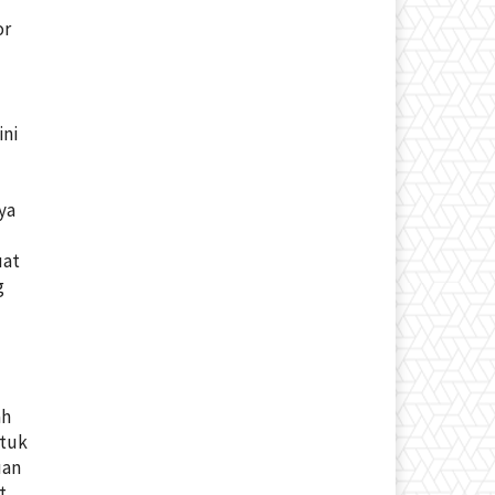
l
or
ini
ya
uat
g
ah
ntuk
uan
t