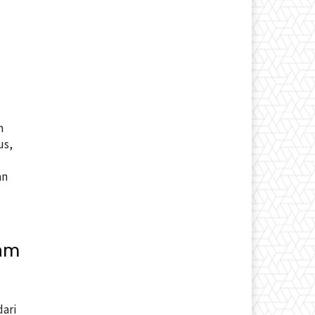
m
us,
an
lam
dari