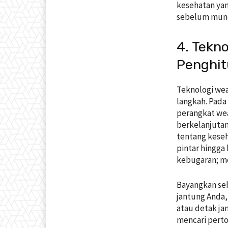
kesehatan yan
sebelum mun
4. Tekn
Penghit
Teknologi we
langkah. Pada
perangkat we
berkelanjutan
tentang keseh
pintar hingga
kebugaran; me
Bayangkan seb
jantung Anda,
atau detak ja
mencari pert