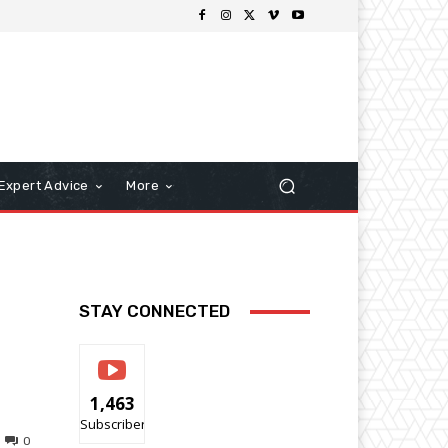
Expert Advice
More
STAY CONNECTED
1,463
Subscribers
0