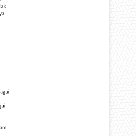
dak
ya
e
agai
gai
lam