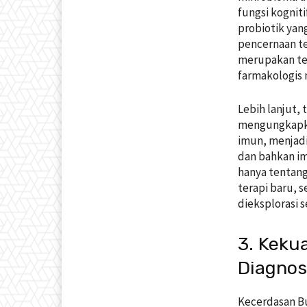
fungsi kognit
probiotik yan
pencernaan te
merupakan te
farmakologis 
Lebih lanjut,
mengungkapka
imun, menjadi
dan bahkan im
hanya tentan
terapi baru, 
dieksplorasi s
3. Keku
Diagnos
Kecerdasan Bu