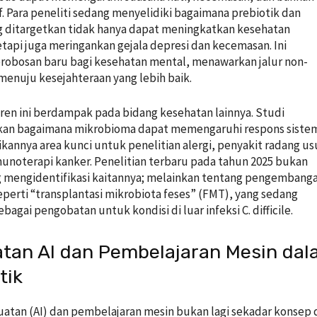
if. Para peneliti sedang menyelidiki bagaimana prebiotik dan
g ditargetkan tidak hanya dapat meningkatkan kesehatan
tapi juga meringankan gejala depresi dan kecemasan. Ini
robosan baru bagi kesehatan mental, menawarkan jalur non-
menuju kesejahteraan yang lebih baik.
 tren ini berdampak pada bidang kesehatan lainnya. Studi
n bagaimana mikrobioma dapat memengaruhi respons siste
kannya area kunci untuk penelitian alergi, penyakit radang us
unoterapi kanker. Penelitian terbaru pada tahun 2025 bukan
g mengidentifikasi kaitannya; melainkan tentang pengembang
seperti “transplantasi mikrobiota feses” (FMT), yang sedang
ebagai pengobatan untuk kondisi di luar infeksi C. difficile.
atan AI dan Pembelajaran Mesin da
tik
atan (AI) dan pembelajaran mesin bukan lagi sekadar konsep 