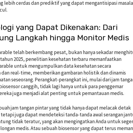
g lebih cerdas dan prediktif yang dapat mengantisipasi masal
cul.
ologi yang Dapat Dikenakan: Dari
ung Langkah hingga Monitor Medis
arable telah berkembang pesat, bukan hanya sekadar menghi
 tahun 2025, penelitian kesehatan terbaru memanfaatkan
arable untuk mengumpulkan data kesehatan secara
 dan real-time, memberikan gambaran holistik dan dinamis
atan seseorang. Perangkat-perangkat ini, mulai dari jam tanga
 biosensor canggih, tidak lagi hanya untuk para penggemar
reka juga menjadi alat penting untuk pemantauan medis.
uah jam tangan pintar yang tidak hanya dapat melacak detak
 tetapi juga dapat mendeteksi tanda-tanda awal serangan jan
ntung tidak teratur, yang akan mengingatkan Anda untuk sege
olongan medis. Atau sebuah biosensor yang dapat terus mema