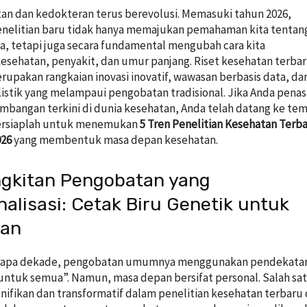
an dan kedokteran terus berevolusi. Memasuki tahun 2026,
nelitian baru tidak hanya memajukan pemahaman kita tentan
, tetapi juga secara fundamental mengubah cara kita
ehatan, penyakit, dan umur panjang. Riset kesehatan terba
rupakan rangkaian inovasi inovatif, wawasan berbasis data, da
listik yang melampaui pengobatan tradisional. Jika Anda pena
bangan terkini di dunia kesehatan, Anda telah datang ke te
Bersiaplah untuk menemukan
5 Tren Penelitian Kesehatan Terb
026
yang membentuk masa depan kesehatan.
ngkitan Pengobatan yang
nalisasi: Cetak Biru Genetik untuk
tan
rapa dekade, pengobatan umumnya menggunakan pendekata
untuk semua”. Namun, masa depan bersifat personal. Salah sa
gnifikan dan transformatif dalam penelitian kesehatan terbaru 