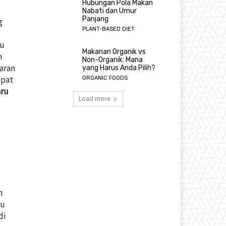
Hubungan Pola Makan
Nabati dan Umur
Panjang
g
PLANT-BASED DIET
ru
Makanan Organik vs
n
Non-Organik: Mana
saran
yang Harus Anda Pilih?
mpat
ORGANIC FOODS
aru
Load more
n
tu
di