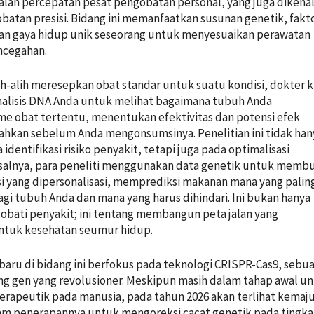
alah percepatan pesat pengobatan personal, yang juga dikena
batan presisi. Bidang ini memanfaatkan susunan genetik, fakt
dan gaya hidup unik seseorang untuk menyesuaikan perawatan
ncegahan.
ih-alih meresepkan obat standar untuk suatu kondisi, dokter k
alisis DNA Anda untuk melihat bagaimana tubuh Anda
e obat tertentu, menentukan efektivitas dan potensi efek
hkan sebelum Anda mengonsumsinya. Penelitian ini tidak han
identifikasi risiko penyakit, tetapi juga pada optimalisasi
isalnya, para peneliti menggunakan data genetik untuk memb
si yang dipersonalisasi, memprediksi makanan mana yang palin
gi tubuh Anda dan mana yang harus dihindari. Ini bukan hanya
bati penyakit; ini tentang membangun peta jalan yang
untuk kesehatan seumur hidup.
rbaru di bidang ini berfokus pada teknologi CRISPR-Cas9, sebu
ng gen yang revolusioner. Meskipun masih dalam tahap awal u
rapeutik pada manusia, pada tahun 2026 akan terlihat kemaj
lam penerapannya untuk mengoreksi cacat genetik pada tingka