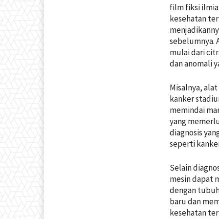
film fiksi ilm
kesehatan ter
menjadikannya
sebelumnya. A
mulai dari ci
dan anomali y
Misalnya, ala
kanker stadiu
memindai mam
yang memerlu
diagnosis yang
seperti kanke
Selain diagn
mesin dapat 
dengan tubuh
baru dan mem
kesehatan te