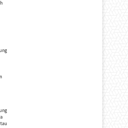
ah
tung
n
tung
ra
ntau