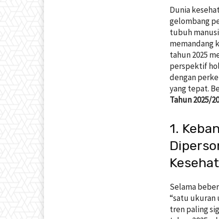
Dunia kesehat
gelombang pe
tubuh manusia
memandang kes
tahun 2025 me
perspektif ho
dengan perkem
yang tepat. 
Tahun 2025/2
1. Keba
Diperso
Keseha
Selama bebe
“satu ukuran 
tren paling si