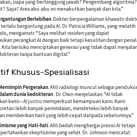
kan, siapa yang bertanggung jawab? Pengembang algoritma?
t? Saya? Area abu-abu ini menakutkan banyak dari kita.”
ergantungan Berlebihan
. Dokter berpengalaman khawatir dokt
erlalu bergantung pada AI. Dr. Patricia Williams, yang melatih
dis, mengamati: “Saya melihat residen yang dapat
ikan perangkat AI dengan baik tetapi kesulitan dengan penal
r. Kita berisiko menciptakan generasi yang tidak dapat menjala
dokteran tanpa bantuan digital.”
tif Khusus-Spesialisasi
 Memimpin Pergerakan
. Ahli radiologi muncul sebagai penduku
 dalam dunia kedokteran
. Dr. Chen menjelaskan: “AI tidak
kan kami—AI justru memperkuat kemampuan kami. Kami
retasi lebih banyak pemindaian, mendeteksi lebih banyak
dan memberikan hasil yang lebih cepat daripada sebelumnya.”
imisme yang Hati-hati
. Ahli bedah menghargai presisi AI tetapi
ertahankan skeptisisme yang sehat. Dr. Johnson mencatat: