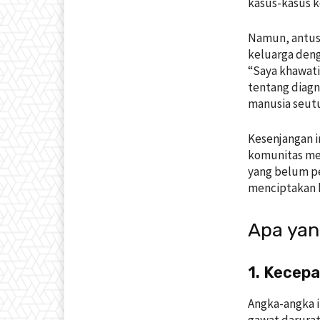
kasus-kasus 
Namun, antusi
keluarga den
“Saya khawati
tentang diagn
manusia seut
Kesenjangan i
komunitas med
yang belum pe
menciptakan 
Apa yan
1. Kecep
Angka-angka i