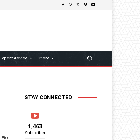
Expert Advice
More
STAY CONNECTED
1,463
Subscribers
0