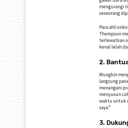
gawat darurat
mengurangi ti
seseorang dip
Para ahli onk
Thompson men
terlewatkan o
kenal lelah da
2. Bantu
Mungkin meng
langsung pasi
menangani pra
menyusun cata
waktu untuk 
saya.”
3. Dukun