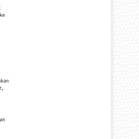
.
 ke
akan
z,
san