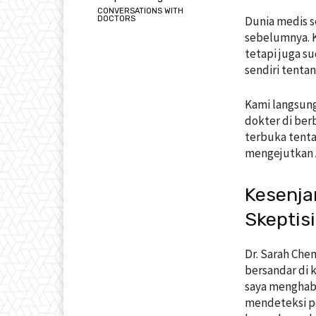
CONVERSATIONS WITH
Dunia medis s
DOCTORS
sebelumnya. 
tetapi juga s
sendiri tenta
Kami langsung
dokter di ber
terbuka tent
mengejutkan 
Kesenja
Skeptis
Dr. Sarah Che
bersandar di k
saya menghabi
mendeteksi po