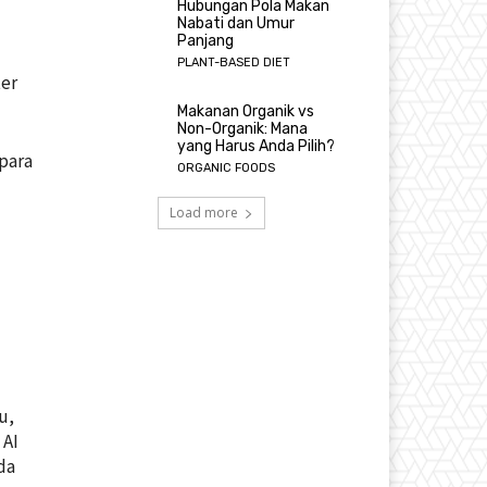
Hubungan Pola Makan
Nabati dan Umur
Panjang
PLANT-BASED DIET
ter
Makanan Organik vs
Non-Organik: Mana
yang Harus Anda Pilih?
para
ORGANIC FOODS
n
Load more
u,
 AI
da