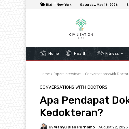
C
18.6
New York
Saturday, May 16, 2026
S
Home
Health
Fitness
Home
Expert Interviews
Conversations with Doctor
CONVERSATIONS WITH DOCTORS
Apa Pendapat Dok
Kedokteran?
By
Wahyu Dian Purnomo
August 22, 2025