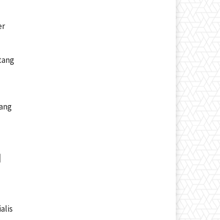
er
a
tang
uang
I
alis