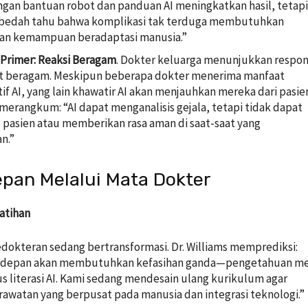
gan bantuan robot dan panduan AI meningkatkan hasil, tetap
i bedah tahu bahwa komplikasi tak terduga membutuhkan
dan kemampuan beradaptasi manusia.”
Primer: Reaksi Beragam
. Dokter keluarga menunjukkan respo
t beragam. Meskipun beberapa dokter menerima manfaat
if AI, yang lain khawatir AI akan menjauhkan mereka dari pasien
merangkum: “AI dapat menganalisis gejala, tetapi tidak dapat
asien atau memberikan rasa aman di saat-saat yang
n.”
pan Melalui Mata Dokter
latihan
dokteran sedang bertransformasi. Dr. Williams memprediksi:
 depan akan membutuhkan kefasihan ganda—pengetahuan me
lus literasi AI. Kami sedang mendesain ulang kurikulum agar
watan yang berpusat pada manusia dan integrasi teknologi.”