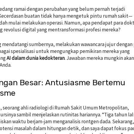
edang ramai dengan perubahan yang belum pernah terjadi
Kecerdasan buatan tidak hanya mengetuk pintu rumah sakit—
udah mulai melakukan operasi. Namun, apa pendapat para dok
ng revolusi digital yang mentransformasi profesi mereka?
 mendatangi sumbernya, melakukan wawancara jujur ​​dengan 
bagai spesialisasi untuk mengungkap pemikiran mereka yang
ang
AI dalam dunia kedokteran
. Jawaban mereka mungkin aka
Anda.
ngan Besar: Antusiasme Bertemu
isme
n, seorang ahli radiologi di Rumah Sakit Umum Metropolitan,
ursinya sambil menjelaskan rutinitas hariannya. “Tiga tahun lal
skan waktu berjam-jam menganalisis rontgen dada. Sekarang,
tensi masalah dalam hitungan detik, dan saya dapat fokus pa