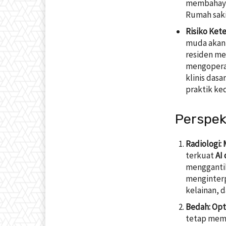
membahaya
Rumah saki
Risiko Ket
muda akan t
residen me
mengoperas
klinis dasa
praktik ke
Perspek
Radiologi:
terkuat
AI
mengganti
menginterp
kelainan, 
Bedah: Opt
tetap memp