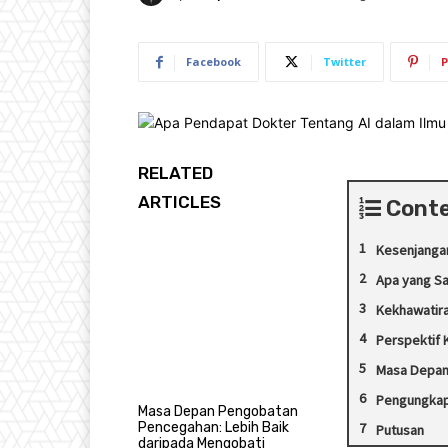
Facebook
Twitter
P
RELATED
ARTICLES
Cont
Kesenjanga
Apa yang Sa
Kekhawatir
Perspektif 
Masa Depan 
Pengungkap
Masa Depan Pengobatan
Pencegahan: Lebih Baik
Putusan
daripada Mengobati