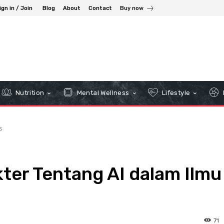
ign in / Join
Blog
About
Contact
Buy now
Nutrition
Mental Wellness
Lifestyle
s
ter Tentang AI dalam Ilmu
71