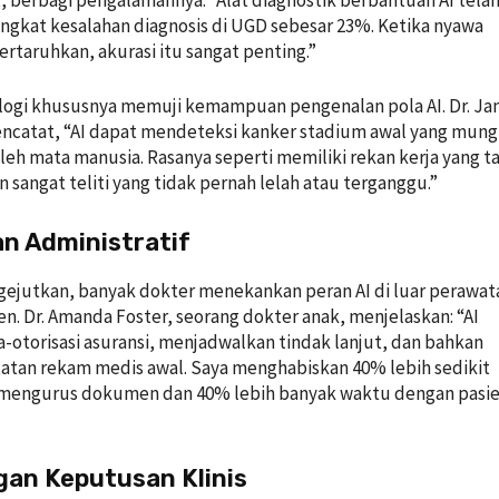
, berbagi pengalamannya: “Alat diagnostik berbantuan AI tela
ngkat kesalahan diagnosis di UGD sebesar 23%. Ketika nyawa
ertaruhkan, akurasi itu sangat penting.”
ologi khususnya memuji kemampuan pengenalan pola AI. Dr. J
catat, “AI dapat mendeteksi kanker stadium awal yang mung
leh mata manusia. Rasanya seperti memiliki rekan kerja yang t
n sangat teliti yang tidak pernah lelah atau terganggu.”
an Administratif
ejutkan, banyak dokter menekankan peran AI di luar perawat
en. Dr. Amanda Foster, seorang dokter anak, menjelaskan: “AI
-otorisasi asuransi, menjadwalkan tindak lanjut, dan bahkan
tan rekam medis awal. Saya menghabiskan 40% lebih sedikit
mengurus dokumen dan 40% lebih banyak waktu dengan pasi
gan Keputusan Klinis