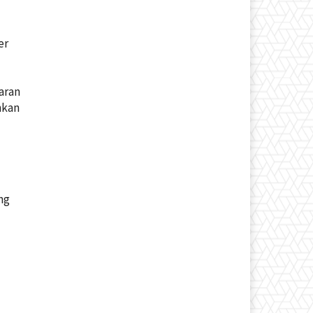
er
aran
nkan
ng