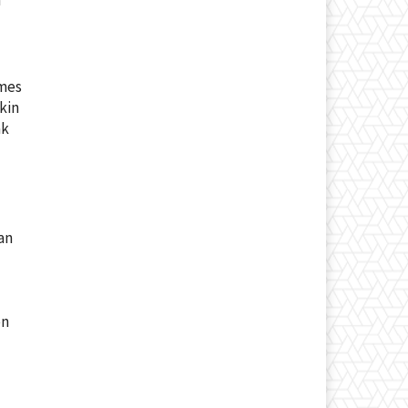
h
ames
kin
ak
an
en