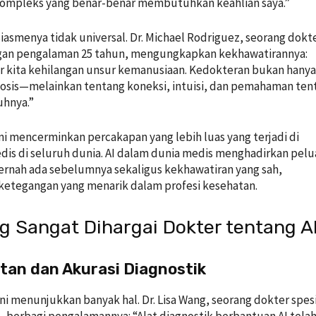
kompleks yang benar-benar membutuhkan keahlian saya.”
asmenya tidak universal. Dr. Michael Rodriguez, seorang dokt
gan pengalaman 25 tahun, mengungkapkan kekhawatirannya:
r kita kehilangan unsur kemanusiaan. Kedokteran bukan hany
osis—melainkan tentang koneksi, intuisi, dan pemahaman ten
uhnya.”
ni mencerminkan percakapan yang lebih luas yang terjadi di
is di seluruh dunia. AI dalam dunia medis menghadirkan pel
rnah ada sebelumnya sekaligus kekhawatiran yang sah,
ketegangan yang menarik dalam profesi kesehatan.
g Sangat Dihargai Dokter tentang A
atan dan Akurasi Diagnostik
ni menunjukkan banyak hal. Dr. Lisa Wang, seorang dokter spesi