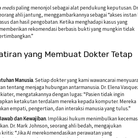
a medis
paling menonjol sebagai alat pendukung keputusan. Dr
eorang ahli jantung, menggambarkannya sebagai “akses instan
kasus dan hasil pengobatan. Ketika menghadapi kasus yang
 memberikan rekomendasi berbasis bukti yang mungkin tidak
ertimbangkan.”
tiran yang Membuat Dokter Tetap
ntuhan Manusia
. Setiap dokter yang kami wawancarai menyuar
an tentang menjaga hubungan antarmanusia. Dr. Elena Vasque
ikiater, mengatakannya dengan lugas: “Pasien tidak ingin
pkan ketakutan terdalam mereka kepada komputer. Mereka
n empati, pengertian, dan interaksi manusia yang tulus.”
Jawab dan Kewajiban
. Implikasi hukum menimbulkan kecema
fikan. Dr. Mark Johnson, seorang ahli bedah, mengajukan
 kritis: “Jika AI merekomendasikan perawatan yang