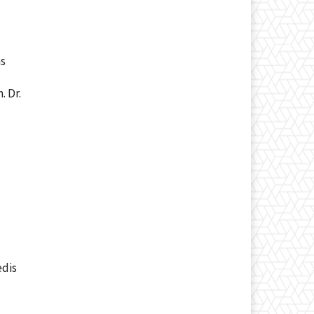
i
ns
. Dr.
dis