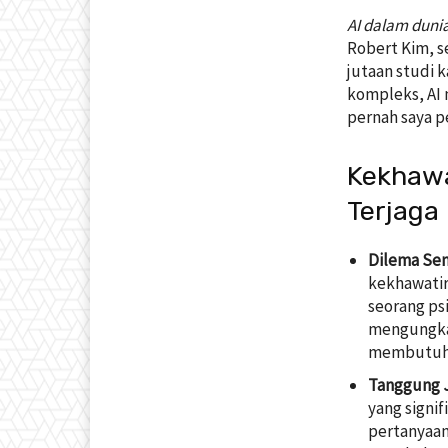
AI dalam duni
Robert Kim, s
jutaan studi 
kompleks, AI
pernah saya p
Kekhawa
Terjaga
Dilema Se
kekhawatir
seorang ps
mengungka
membutuhka
Tanggung 
yang signi
pertanyaan