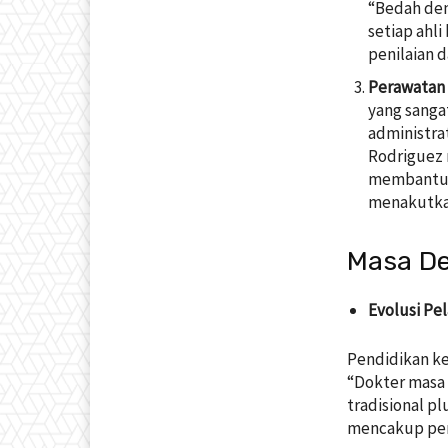
“Bedah den
setiap ahl
penilaian 
Perawatan 
yang sanga
administrat
Rodriguez 
membantu p
menakutka
Masa De
Evolusi Pe
Pendidikan ke
“Dokter masa
tradisional p
mencakup pera