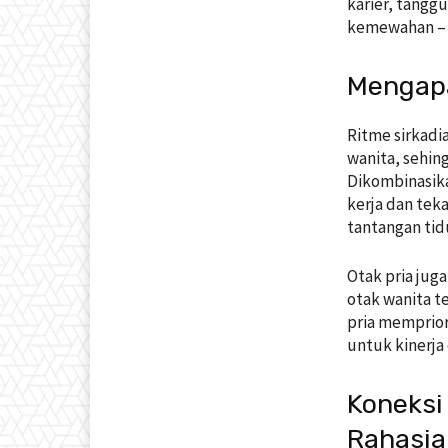
karier, tangg
kemewahan – 
Mengapa
Ritme sirkadia
wanita, sehin
Dikombinasika
kerja dan tek
tantangan tid
Otak pria jug
otak wanita t
pria memprior
untuk kinerja
Koneksi
Rahasia