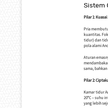
Sistem O
Pilar 1: Kuasa
Pria membutuh
kuantitas. Fo
tidur) dan ti
pola alami An
Aturan emasny
mendambakan 
sama, bahkan 
Pilar 2: Cipt
Kamar tidur A
20°C – suhu in
yang lebih se