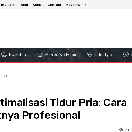
 in / Join
Blog
About
Contact
Buy now
Nutrition
Mental Wellness
Lifestyle
estyle
imalisasi Tidur Pria: Cara
knya Profesional
111