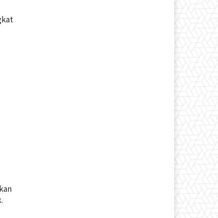
gkat
tkan
.