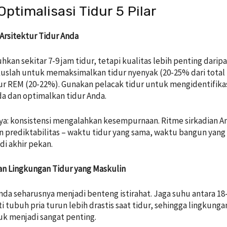
ptimalisasi Tidur 5 Pilar
i Arsitektur Tidur Anda
kan sekitar 7-9 jam tidur, tetapi kualitas lebih penting darip
kuslah untuk memaksimalkan tidur nyenyak (20-25% dari total
dur REM (20-22%). Gunakan pelacak tidur untuk mengidentifika
da dan optimalkan tidur Anda.
a: konsistensi mengalahkan kesempurnaan. Ritme sirkadian A
prediktabilitas – waktu tidur yang sama, waktu bangun yang
di akhir pekan.
akan Lingkungan Tidur yang Maskulin
nda seharusnya menjadi benteng istirahat. Jaga suhu antara 18
ti tubuh pria turun lebih drastis saat tidur, sehingga lingkunga
juk menjadi sangat penting.