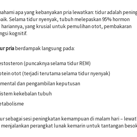
mahami apa yang kebanyakan pria lewatkan: tidur adalah penin
baik. Selama tidur nyenyak, tubuh melepaskan 95% hormon
hariannya, yang krusial untuk pemulihan otot, pembakaran
gsi kognitif.
ur pria
berdampak langsung pada:
estosteron (puncaknya selama tidur REM)
otein otot (terjadi terutama selama tidur nyenyak)
 mental dan pengambilan keputusan
sistem kekebalan tubuh
metabolisme
ur sebagai sesi peningkatan kemampuan di malam hari – lewa
a menjalankan perangkat lunak kemarin untuk tantangan besok