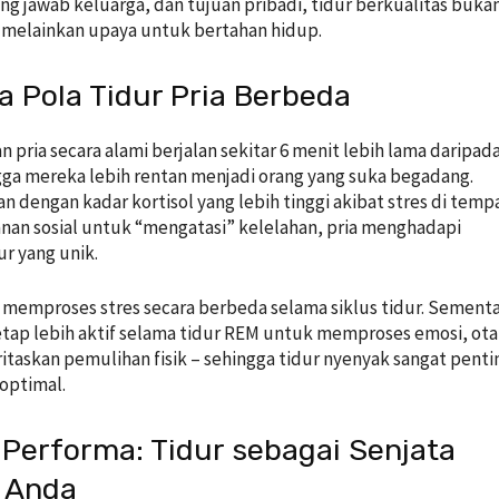
ung jawab keluarga, dan tujuan pribadi, tidur berkualitas buka
melainkan upaya untuk bertahan hidup.
 Pola Tidur Pria Berbeda
n pria secara alami berjalan sekitar 6 menit lebih lama daripad
gga mereka lebih rentan menjadi orang yang suka begadang.
n dengan kadar kortisol yang lebih tinggi akibat stres di temp
anan sosial untuk “mengatasi” kelelahan, pria menghadapi
ur yang unik.
a memproses stres secara berbeda selama siklus tidur. Sement
etap lebih aktif selama tidur REM untuk memproses emosi, ot
itaskan pemulihan fisik – sehingga tidur nyenyak sangat penti
 optimal.
 Performa: Tidur sebagai Senjata
 Anda