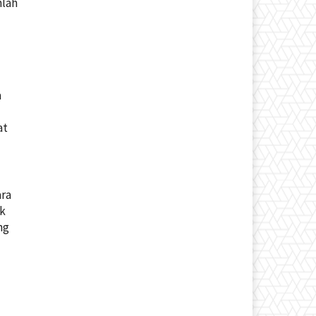
nlah
a
at
ara
ak
ng