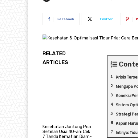
Facebook
Twitter
P
RELATED
ARTICLES
Cont
Krisis Ters
Mengapa Pol
Koneksi Per
Sistem Optim
Strategi Per
Kapan Harus
Kesehatan Jantung Pria
Setelah Usia 40-an: Cek
Intinya: Ti
7 Tanda Kematian Diam-