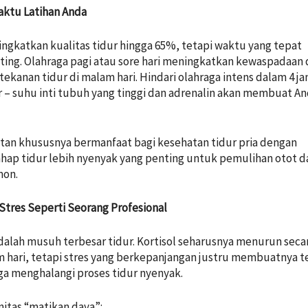
Waktu Latihan Anda
ngkatkan kualitas tidur hingga 65%, tetapi waktu yang tepat
ting. Olahraga pagi atau sore hari meningkatkan kewaspadaan 
 tekanan tidur di malam hari. Hindari olahraga intens dalam 4 j
 – suhu inti tubuh yang tinggi dan adrenalin akan membuat A
atan khususnya bermanfaat bagi
kesehatan tidur pria
dengan
ap tidur lebih nyenyak yang penting untuk pemulihan otot d
mon.
a Stres Seperti Seorang Profesional
adalah musuh terbesar tidur. Kortisol seharusnya menurun seca
m hari, tetapi stres yang berkepanjangan justru membuatnya t
gga menghalangi proses tidur nyenyak.
nitas “matikan daya”: