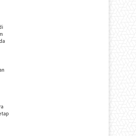
di
am
nda
an
ra
etap