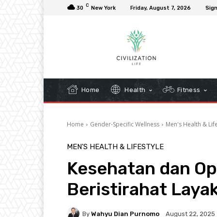
C
30
New York
Friday, August 7, 2026
Sign
Home
Health
Fitness
Home
Gender-Specific Wellness
Men's Health & Lif
MEN'S HEALTH & LIFESTYLE
Kesehatan dan Opt
Beristirahat Laya
By
Wahyu Dian Purnomo
August 22, 2025