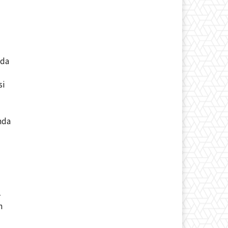
ada
si
nda
-
n