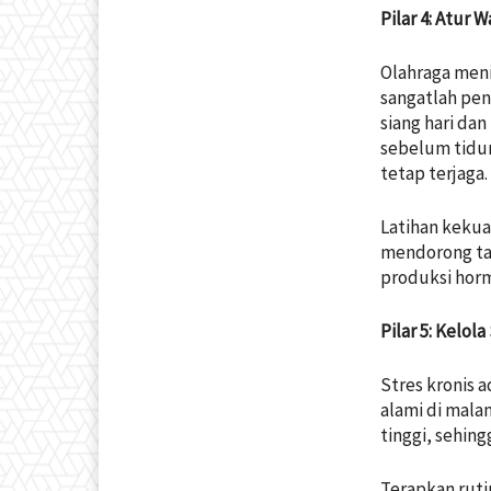
Pilar 4: Atur 
Olahraga meni
sangatlah pen
siang hari dan
sebelum tidur
tetap terjaga.
Latihan keku
mendorong tah
produksi hor
Pilar 5: Kelol
Stres kronis 
alami di mala
tinggi, sehin
Terapkan ruti