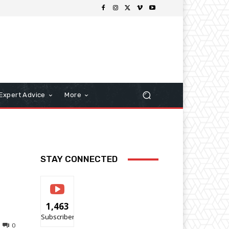
Expert Advice
More
STAY CONNECTED
1,463
Subscribers
0