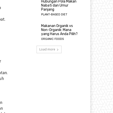
Hubungan Pola Makan
Nabati dan Umur
p
Panjang
PLANT-BASED DIET
at.
Makanan Organik vs
Non-Organik: Mana
yang Harus Anda Pilih?
ORGANIC FOODS
Load more
r
,
tan.
uh
an
an