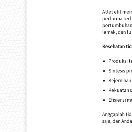
Atlet elit me
performa ter
pertumbuhan 
lemak, dan fun
Kesehatan tid
Produksi t
Sintesis pr
Kejernihan
Kekuatan 
Efisiensi 
Anggaplah tid
saja, dan And