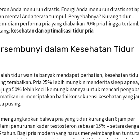
eron Anda menurun drastis. Energi Anda menurun drastis setia
an mental Anda terasa tumpul. Penyebabnya? Kurang tidur –
-diam performa pria yang diabaikan 70% pria hingga terlamb
tang:
kesehatan dan optimalisasi tidur pria
.
Tersembunyi dalam Kesehatan Tidur
lah tidur wanita banyak mendapat perhatian, kesehatan tidu
ring terabaikan. Pria 25% lebih mungkin menderita sleep apnea
 juga 50% lebih kecil kemungkinannya untuk mencari pengoba
atikan ini menciptakan badai konsekuensi kesehatan yang ja
a pusing.
 mengungkapkan bahwa pria yang tidur kurang dari 6 jam per
ami penurunan kadar testosteron sebesar 15% – setara deng
5 tahun. Bagi pria modern yang harus menyeimbangkan tuntut