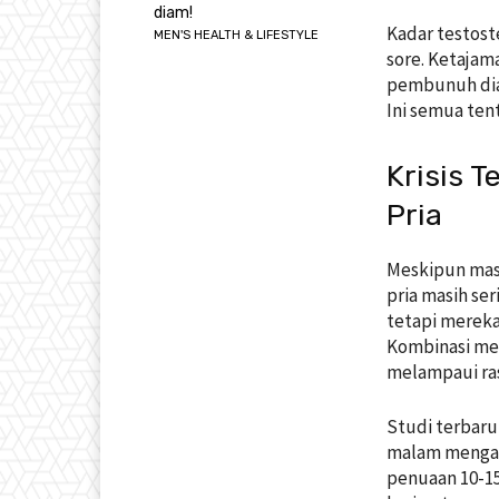
diam!
Kadar testost
MEN'S HEALTH & LIFESTYLE
sore. Ketajam
pembunuh diam
Ini semua ten
Krisis 
Pria
Meskipun masa
pria masih se
tetapi mereka
Kombinasi mem
melampaui ras
Studi terbaru
malam mengal
penuaan 10-1