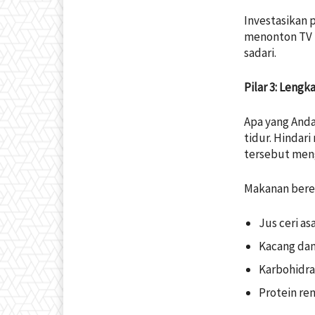
Investasikan p
menonton TV l
sadari.
Pilar 3: Leng
Apa yang Anda
tidur. Hindari
tersebut meng
Makanan bere
Jus ceri a
Kacang dan
Karbohidra
Protein re