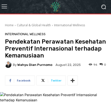
Home
Cultural & Global Health
International Wellness
INTERNATIONAL WELLNESS
Pendekatan Perawatan Kesehatan
Preventif Internasional terhadap
Kemanusiaan
By
Wahyu Dian Purnomo
96
0
August 22, 2025
Facebook
Twitter