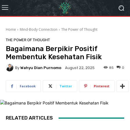
Home
Mind-Body Connection
The Power of Thought
THE POWER OF THOUGHT
Bagaimana Berpikir Positif
Membentuk Kesehatan Fisik
By
Wahyu Dian Purnomo
85
0
August 22, 2025
Facebook
Twitter
Pinterest
RELATED ARTICLES