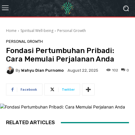
Home
Spiritual Well-being
Personal Growth
PERSONAL GROWTH
Fondasi Pertumbuhan Pribadi:
Cara Memulai Perjalanan Anda
By
Wahyu Dian Purnomo
102
0
August 22, 2025
Facebook
Twitter
RELATED ARTICLES